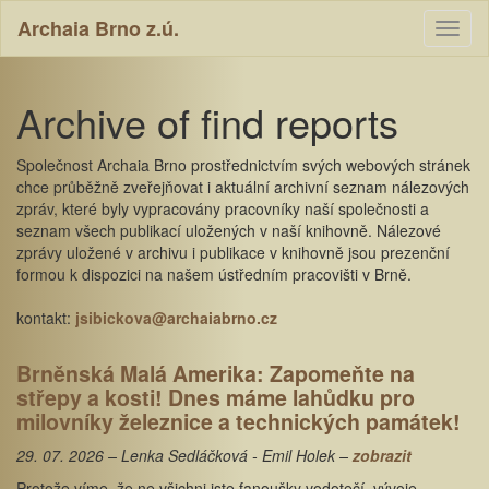
Archaia Brno z.ú.
Toggl
naviga
Archive of find reports
Společnost Archaia Brno prostřednictvím svých webových stránek
chce průběžně zveřejňovat i aktuální archivní seznam nálezových
zpráv, které byly vypracovány pracovníky naší společnosti a
seznam všech publikací uložených v naší knihovně. Nálezové
zprávy uložené v archivu i publikace v knihovně jsou prezenční
formou k dispozici na našem ústředním pracovišti v Brně.
kontakt:
jsibickova@archaiabrno.cz
Brněnská Malá Amerika: Zapomeňte na
střepy a kosti! Dnes máme lahůdku pro
milovníky železnice a technických památek!
29. 07. 2026 – Lenka Sedláčková - Emil Holek –
zobrazit
Protože víme, že ne všichni jste fanoušky vodotečí, vývoje