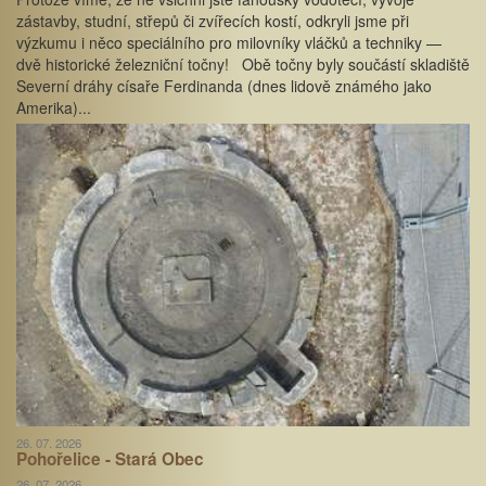
zástavby, studní, střepů či zvířecích kostí, odkryli jsme při
výzkumu i něco speciálního pro milovníky vláčků a techniky —
dvě historické železniční točny! Obě točny byly součástí skladiště
Severní dráhy císaře Ferdinanda (dnes lidově známého jako
Amerika)...
26. 07. 2026
Pohořelice - Stará Obec
26. 07. 2026