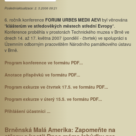
Posledníaktualizace: 2. 5.2006 09:21
6. ročník konference
FORUM URBES MEDII AEVI
byl věnována
"
klášterům ve středověkých městech střední Evropy
".
Konference proběhla v prostorách Technického muzea v Brně ve
dnech 14. až 17. května 2007 (pondělí - čtvrtek) ve spolupráci s
Územním odborným pracovištěm Národního památkového ústavu
v Brně.
Program konference ve formátu PDF...
Anotace příspěvků ve formátu PDF...
Program exkurze ve čtvrtek 17.5. ve formátu PDF...
Program exkurze v úterý 15.5. ve formátu PDF...
Přihlášení účastníci ...
Brněnská Malá Amerika: Zapomeňte na