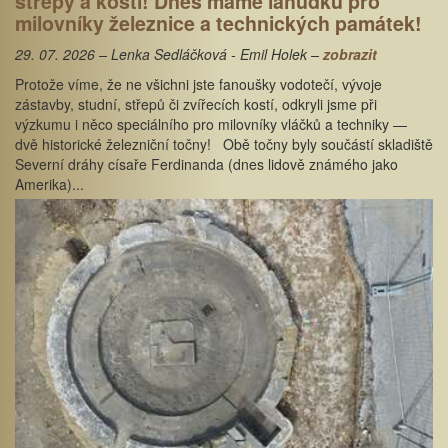
střepy a kosti! Dnes máme lahůdku pro
milovníky železnice a technických památek!
29. 07. 2026 – Lenka Sedláčková - Emil Holek –
zobrazit
Protože víme, že ne všichni jste fanoušky vodotečí, vývoje
zástavby, studní, střepů či zvířecích kostí, odkryli jsme při
výzkumu i něco speciálního pro milovníky vláčků a techniky —
dvě historické železniční točny! Obě točny byly součástí skladiště
Severní dráhy císaře Ferdinanda (dnes lidově známého jako
Amerika)...