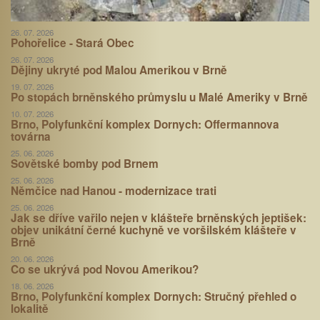
26. 07. 2026
Pohořelice - Stará Obec
26. 07. 2026
Dějiny ukryté pod Malou Amerikou v Brně
19. 07. 2026
Po stopách brněnského průmyslu u Malé Ameriky v Brně
10. 07. 2026
Brno, Polyfunkční komplex Dornych: Offermannova
továrna
25. 06. 2026
Sovětské bomby pod Brnem
25. 06. 2026
Němčice nad Hanou - modernizace trati
25. 06. 2026
Jak se dříve vařilo nejen v klášteře brněnských jeptišek:
objev unikátní černé kuchyně ve voršilském klášteře v
Brně
20. 06. 2026
Co se ukrývá pod Novou Amerikou?
18. 06. 2026
Brno, Polyfunkční komplex Dornych: Stručný přehled o
lokalitě