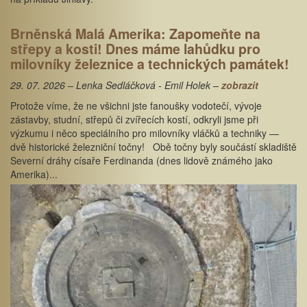
Brněnská Malá Amerika: Zapomeňte na
střepy a kosti! Dnes máme lahůdku pro
milovníky železnice a technických památek!
29. 07. 2026 – Lenka Sedláčková - Emil Holek –
zobrazit
Protože víme, že ne všichni jste fanoušky vodotečí, vývoje
zástavby, studní, střepů či zvířecích kostí, odkryli jsme při
výzkumu i něco speciálního pro milovníky vláčků a techniky —
dvě historické železniční točny! Obě točny byly součástí skladiště
Severní dráhy císaře Ferdinanda (dnes lidově známého jako
Amerika)...