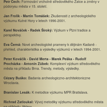
Petr Čech:
Formování vrcholně středověkého Žatce a změny v
půdorysu města v 15. století.
Jan Frolík - Martin Tomášek:
Zkušenosti z archeologického
výzkumu Kutné Hory v letech 1996-2001.
Karel Nováček - Radek Široký:
Výzkum v Plzni tradice a
perspektivy.
Eva Černá:
Nové archeologické prameny k dějinám Kadaně -
přehled, charakteristika a výsledky výzkumů v letech 1994-2001.
Peter Kováčik - David Merta - Marek Peška - Rudolf
Procházka - Antonín Zůbek:
Komplexní výzkum středověkého
města na příkladu Brna. Trendy, metody, výsledky.
Cézary Buśko:
Badania archeologiczno-architektoniczne
Wroclavia.
Branislav Lesák:
K metodice výzkumu MPR Bratislava.
Richrad Zatloukal:
Vývoj metodiky výzkumu středověkého města
na příkladu Jihlavy.