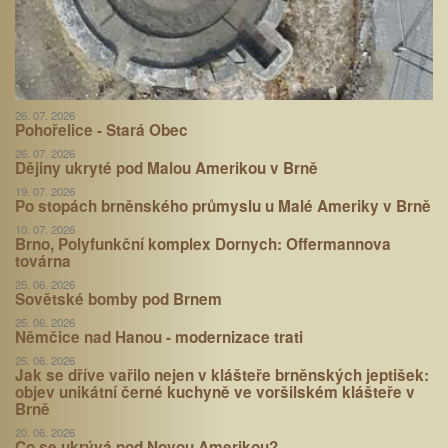
26. 07. 2026
Pohořelice - Stará Obec
26. 07. 2026
Dějiny ukryté pod Malou Amerikou v Brně
19. 07. 2026
Po stopách brněnského průmyslu u Malé Ameriky v Brně
10. 07. 2026
Brno, Polyfunkční komplex Dornych: Offermannova
továrna
25. 06. 2026
Sovětské bomby pod Brnem
25. 06. 2026
Němčice nad Hanou - modernizace trati
25. 06. 2026
Jak se dříve vařilo nejen v klášteře brněnských jeptišek:
objev unikátní černé kuchyně ve voršilském klášteře v
Brně
20. 06. 2026
Co se ukrývá pod Novou Amerikou?