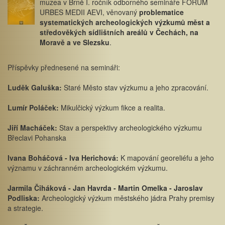
muzea v Brně I. ročník odborného semináře FORUM
URBES MEDII AEVI, věnovaný
problematice
systematických archeologických výzkumů měst a
středověkých sídlištních areálů v Čechách, na
Moravě a ve Slezsku
.
Příspěvky přednesené na semináři:
Luděk Galuška:
Staré Město stav výzkumu a jeho zpracování.
Lumír Poláček:
Mikulčický výzkum fikce a realita.
Jiří Macháček:
Stav a perspektivy archeologického výzkumu
Břeclavi Pohanska
Ivana Boháčová - Iva Herichová:
K mapování georeliéfu a jeho
významu v záchranném archeologickém výzkumu.
Jarmila Čiháková - Jan Havrda - Martin Omelka - Jaroslav
Podliska:
Archeologický výzkum městského jádra Prahy premisy
a strategie.