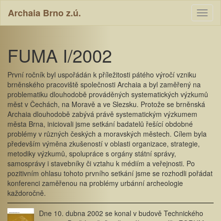
Archaia Brno z.ú.
Toggl
naviga
FUMA I/2002
První ročník byl uspořádán k příležitosti pátého výročí vzniku
brněnského pracoviště společnosti Archaia a byl zaměřený na
problematiku dlouhodobě prováděných systematických výzkumů
měst v Čechách, na Moravě a ve Slezsku. Protože se brněnská
Archaia dlouhodobě zabývá právě systematickým výzkumem
města Brna, iniciovali jsme setkání badatelů řešící obdobné
problémy v různých českých a moravských městech. Cílem byla
především výměna zkušeností v oblasti organizace, strategie,
metodiky výzkumů, spolupráce s orgány státní správy,
samosprávy i stavebníky či vztahu k médiím a veřejnosti. Po
pozitivním ohlasu tohoto prvního setkání jsme se rozhodli pořádat
konferenci zaměřenou na problémy urbánní archeologie
každoročně.
Dne 10. dubna 2002 se konal v budově Technického