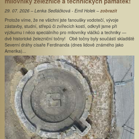
milovníky železnice a technických památek!
29. 07. 2026 – Lenka Sedláčková - Emil Holek –
zobrazit
Protože víme, že ne všichni jste fanoušky vodotečí, vývoje
zástavby, studní, střepů či zvířecích kostí, odkryli jsme při
výzkumu i něco speciálního pro milovníky vláčků a techniky —
dvě historické železniční točny! Obě točny byly součástí skladiště
Severní dráhy císaře Ferdinanda (dnes lidově známého jako
Amerika)...