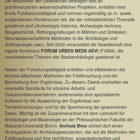
Die Mitarbeiter der Gesellschaft beteiligen sich an
grantfinanzierten wissenschaftlichen Projekten, entfalten eine
breite Publikationstätigkeit und nehmen regelmäßig an in- sowie
ausländischen Konferenzen teil, die der mittelalterlichen Thematik
gewidmet sind (
Archeologia historica, Archeologia technica,
Baugeschichte, Rettungsgrabungen in Mähren und Schlesien,
Naturwissenschaftliche Methoden in der Archäologie und
Anthropologie usw.
). Seit 2002 veranstaltet die Gesellschaft eine
eigene Konferenz
FORUM URBES MEDII AEVI
(FUMA), die
verschiedenen Themen der Stadtarchäologie gewidmet ist.
Neben der Forschungstätigkeit entfalten und effektivieren die
Archaia-Mitarbeiter Methoden der Feldforschung und der
Bearbeitung ihrer Ergebnisse. Zu diesem Zweck erarbeiten sie
einerseits Standards für einzelne Arbeits- und
Dokumentationsverfahren, andererseits eine spezialisierte
Software für die Auswertung der Ergebnisse von
Terrainforschungen und für die Speicherung der gewonnenen
Daten. Wichtig ist die Zusammenarbeit mit dem Lehrstuhl für
Archäologie und Museologie an der Philosophischen Fakultät der
Masaryk-Universität Brünn.
Archaia Brno
sichert dort einen
Vortragsblock für Archäologiestudenten, der auf die Methoden der
Feldforschung und ihre rechtlichen, organisatorischen und