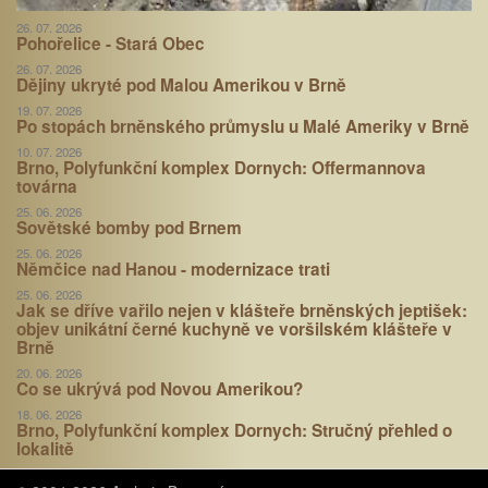
26. 07. 2026
Pohořelice - Stará Obec
26. 07. 2026
Dějiny ukryté pod Malou Amerikou v Brně
19. 07. 2026
Po stopách brněnského průmyslu u Malé Ameriky v Brně
10. 07. 2026
Brno, Polyfunkční komplex Dornych: Offermannova
továrna
25. 06. 2026
Sovětské bomby pod Brnem
25. 06. 2026
Němčice nad Hanou - modernizace trati
25. 06. 2026
Jak se dříve vařilo nejen v klášteře brněnských jeptišek:
objev unikátní černé kuchyně ve voršilském klášteře v
Brně
20. 06. 2026
Co se ukrývá pod Novou Amerikou?
18. 06. 2026
Brno, Polyfunkční komplex Dornych: Stručný přehled o
lokalitě