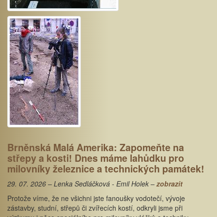
Brněnská Malá Amerika: Zapomeňte na
střepy a kosti! Dnes máme lahůdku pro
milovníky železnice a technických památek!
29. 07. 2026 – Lenka Sedláčková - Emil Holek –
zobrazit
Protože víme, že ne všichni jste fanoušky vodotečí, vývoje
zástavby, studní, střepů či zvířecích kostí, odkryli jsme při