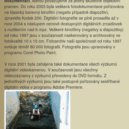
dokumentaci
, kterou považujeme za jediný skutečně objektivní
pramen. Do roku 2003 byla veškerá fotodokumentace pořizována
na klasický barevný kinofilm (negativ případně diapozitiv),
zpravidla Kodak 200. Digitální fotografiie se plně prosadila až v
roce 2004 s nástupem cenově dostupných digitálních zrcadlovek
s rozlišením nad 6 mpx. Veškeré kinofilmy (negativy a diapozitivy)
od roku 1997 jsou v současnosti naskenovány a archivovány ve
fotokvalitě 10 x 15 cm. Fotoarchiv naší společnosti od roku 1997
eviduje téměř 80 000 fotografii. Fotografie jsou upravovány v
programu Corel Photo-Paint.
V roce 2001 byla zahájena také dokumentace všech výzkumů
digitální videokamerou. V současnosti jsou všechny
videozáznamy z výzkumů převedeny do DVD formátu. Z
jednotlivých výzkumů jsou také postupně pořizovány sestřihané
digitální videa v programu Adobe Premiere.