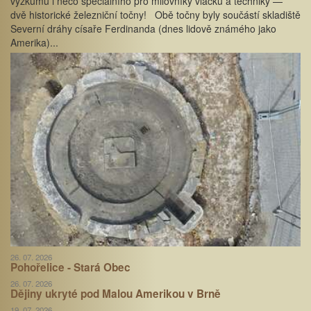
výzkumu i něco speciálního pro milovníky vláčků a techniky —
dvě historické železniční točny! Obě točny byly součástí skladiště
Severní dráhy císaře Ferdinanda (dnes lidově známého jako
Amerika)...
26. 07. 2026
Pohořelice - Stará Obec
26. 07. 2026
Dějiny ukryté pod Malou Amerikou v Brně
19. 07. 2026