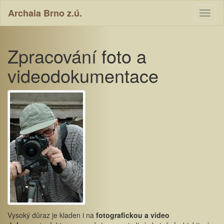
Archaia Brno z.ú.
Toggl
naviga
Zpracování foto a
videodokumentace
Vysoký důraz je kladen i na
fotografickou a video