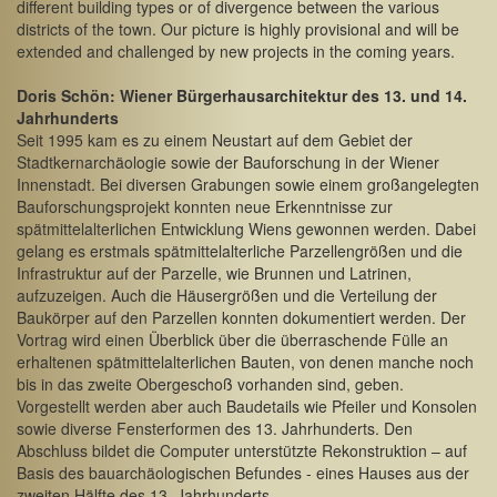
different building types or of divergence between the various
districts of the town. Our picture is highly provisional and will be
extended and challenged by new projects in the coming years.
Doris Schön: Wiener Bürgerhausarchitektur des 13. und 14.
Jahrhunderts
Seit 1995 kam es zu einem Neustart auf dem Gebiet der
Stadtkernarchäologie sowie der Bauforschung in der Wiener
Innenstadt. Bei diversen Grabungen sowie einem großangelegten
Bauforschungsprojekt konnten neue Erkenntnisse zur
spätmittelalterlichen Entwicklung Wiens gewonnen werden. Dabei
gelang es erstmals spätmittelalterliche Parzellengrößen und die
Infrastruktur auf der Parzelle, wie Brunnen und Latrinen,
aufzuzeigen. Auch die Häusergrößen und die Verteilung der
Baukörper auf den Parzellen konnten dokumentiert werden. Der
Vortrag wird einen Überblick über die überraschende Fülle an
erhaltenen spätmittelalterlichen Bauten, von denen manche noch
bis in das zweite Obergeschoß vorhanden sind, geben.
Vorgestellt werden aber auch Baudetails wie Pfeiler und Konsolen
sowie diverse Fensterformen des 13. Jahrhunderts. Den
Abschluss bildet die Computer unterstützte Rekonstruktion – auf
Basis des bauarchäologischen Befundes - eines Hauses aus der
zweiten Hälfte des 13. Jahrhunderts.