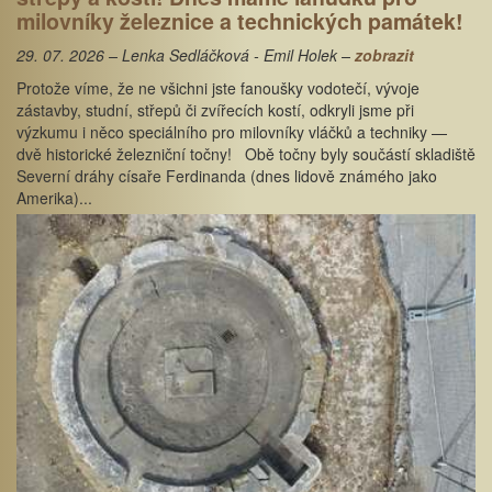
milovníky železnice a technických památek!
29. 07. 2026 – Lenka Sedláčková - Emil Holek –
zobrazit
Protože víme, že ne všichni jste fanoušky vodotečí, vývoje
zástavby, studní, střepů či zvířecích kostí, odkryli jsme při
výzkumu i něco speciálního pro milovníky vláčků a techniky —
dvě historické železniční točny! Obě točny byly součástí skladiště
Severní dráhy císaře Ferdinanda (dnes lidově známého jako
Amerika)...