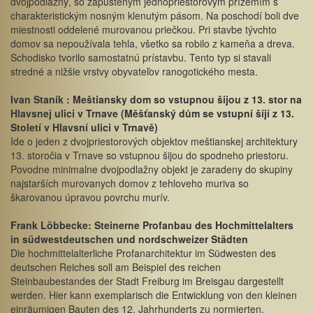
dvojpodlažný, so zapusteným jednopriestorovým prízemím s
charakteristickým nosným klenutým pásom. Na poschodí boli dve
miestnosti oddelené murovanou priečkou. Pri stavbe tývchto
domov sa nepoužívala tehla, všetko sa robilo z kameňa a dreva.
Schodisko tvorilo samostatnú prístavbu. Tento typ si stavali
stredné a nižšie vrstvy obyvateľov ranogotického mesta.
Ivan Staník : Meštiansky dom so vstupnou šijou z 13. stor na
Hlavsnej ulici v Trnave (Měšťanský dům se vstupní šíjí z 13.
Století v Hlavsní ulici v Trnavě)
Ide o jeden z dvojpriestorových objektov meštianskej architektury
13. storočia v Trnave so vstupnou šijou do spodneho priestoru.
Povodne minimalne dvojpodlažny objekt je zaradeny do skupiny
najstarších murovanych domov z tehloveho muriva so
škarovanou úpravou povrchu murív.
Frank Löbbecke: Steinerne Profanbau des Hochmittelalters
in südwestdeutschen und nordschweizer Städten
Die hochmittelalterliche Profanarchitektur im Südwesten des
deutschen Reiches soll am Beispiel des reichen
Steinbaubestandes der Stadt Freiburg im Breisgau dargestellt
werden. Hier kann exemplarisch die Entwicklung von den kleinen
einräumigen Bauten des 12. Jahrhunderts zu normierten,