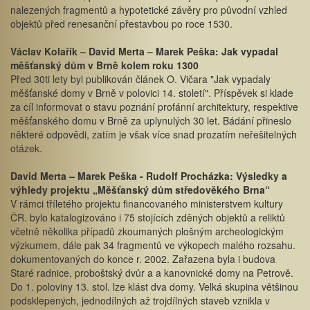
nalezených fragmentů a hypotetické závěry pro původní vzhled
objektů před renesanční přestavbou po roce 1530.
Václav Kolařík – David Merta – Marek Peška: Jak vypadal
měšťanský dům v Brně kolem roku 1300
Před 30ti lety byl publikován článek O. Vičara "Jak vypadaly
měšťanské domy v Brně v polovici 14. století". Příspěvek si klade
za cíl informovat o stavu poznání profánní architektury, respektive
měšťanského domu v Brně za uplynulých 30 let. Bádání přineslo
některé odpovědi, zatím je však více snad prozatím neřešitelných
otázek.
David Merta – Marek Peška - Rudolf Procházka: Výsledky a
výhledy projektu „Měšťanský dům středověkého Brna“
V rámci tříletého projektu financovaného ministerstvem kultury
ČR. bylo katalogizováno i 75 stojících zděných objektů a reliktů
včetně několika případů zkoumaných plošným archeologickým
výzkumem, dále pak 34 fragmentů ve výkopech malého rozsahu.
dokumentovaných do konce r. 2002. Zařazena byla i budova
Staré radnice, proboštský dvůr a a kanovnické domy na Petrově.
Do 1. poloviny 13. stol. lze klást dva domy. Velká skupina většinou
podsklepených, jednodílných až trojdílných staveb vznikla v