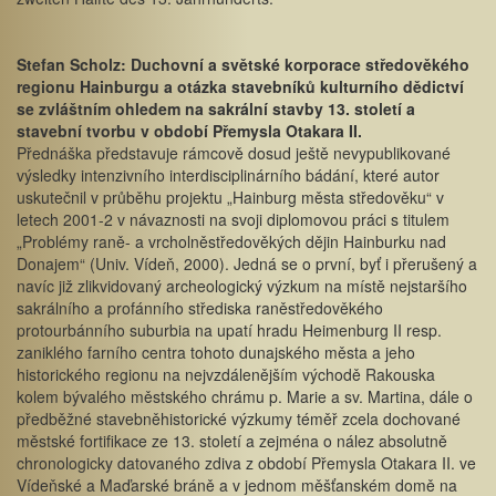
Stefan Scholz: Duchovní a světské korporace středověkého
regionu Hainburgu a otázka stavebníků kulturního dědictví
se zvláštním ohledem na sakrální stavby 13. století a
stavební tvorbu v období Přemysla Otakara II.
Přednáška představuje rámcově dosud ještě nevypublikované
výsledky intenzivního interdisciplinárního bádání, které autor
uskutečnil v průběhu projektu „Hainburg města středověku“ v
letech 2001-2 v návaznosti na svoji diplomovou práci s titulem
„Problémy raně- a vrcholněstředověkých dějin Hainburku nad
Donajem“ (Univ. Vídeň, 2000). Jedná se o první, byť i přerušený a
navíc již zlikvidovaný archeologický výzkum na místě nejstaršího
sakrálního a profánního střediska raněstředověkého
protourbánního suburbia na upatí hradu Heimenburg II resp.
zaniklého farního centra tohoto dunajského města a jeho
historického regionu na nejvzdálenějším východě Rakouska
kolem bývalého městského chrámu p. Marie a sv. Martina, dále o
předběžné stavebněhistorické výzkumy téměř zcela dochované
městské fortifikace ze 13. století a zejména o nález absolutně
chronologicky datovaného zdiva z období Přemysla Otakara II. ve
Vídeňské a Maďarské bráně a v jednom měšťanském domě na