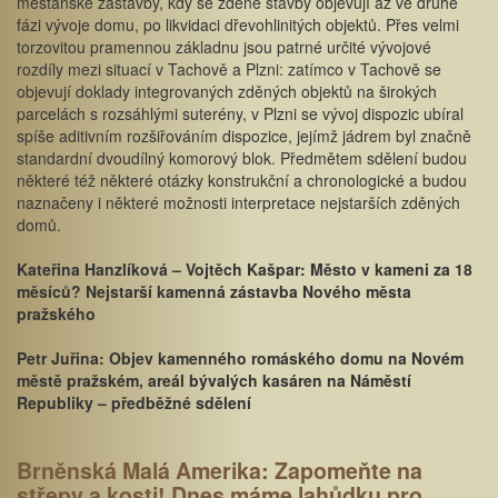
měšťanské zástavby, kdy se zděné stavby objevují až ve druhé
fázi vývoje domu, po likvidaci dřevohlinitých objektů. Přes velmi
torzovitou pramennou základnu jsou patrné určité vývojové
rozdíly mezi situací v Tachově a Plzni: zatímco v Tachově se
objevují doklady integrovaných zděných objektů na širokých
parcelách s rozsáhlými suterény, v Plzni se vývoj dispozic ubíral
spíše aditivním rozšiřováním dispozice, jejímž jádrem byl značně
standardní dvoudílný komorový blok. Předmětem sdělení budou
některé též některé otázky konstrukční a chronologické a budou
naznačeny i některé možnosti interpretace nejstarších zděných
domů.
Kateřina Hanzlíková – Vojtěch Kašpar: Město v kameni za 18
měsíců? Nejstarší kamenná zástavba Nového města
pražského
Petr Juřina: Objev kamenného romáského domu na Novém
městě pražském, areál bývalých kasáren na Náměstí
Republiky – předběžné sdělení
Brněnská Malá Amerika: Zapomeňte na
střepy a kosti! Dnes máme lahůdku pro