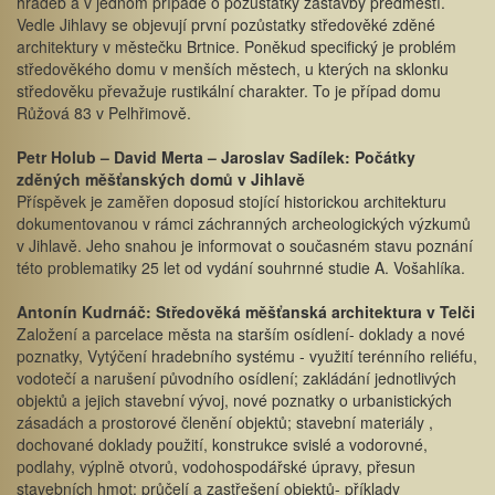
hradeb a v jednom případě o pozůstatky zástavby předměstí.
Vedle Jihlavy se objevují první pozůstatky středověké zděné
architektury v městečku Brtnice. Poněkud specifický je problém
středověkého domu v menších městech, u kterých na sklonku
středověku převažuje rustikální charakter. To je případ domu
Růžová 83 v Pelhřimově.
Petr Holub – David Merta – Jaroslav Sadílek: Počátky
zděných měšťanských domů v Jihlavě
Příspěvek je zaměřen doposud stojící historickou architekturu
dokumentovanou v rámci záchranných archeologických výzkumů
v Jihlavě. Jeho snahou je informovat o současném stavu poznání
této problematiky 25 let od vydání souhrnné studie A. Vošahlíka.
Antonín Kudrnáč: Středověká měšťanská architektura v Telči
Založení a parcelace města na starším osídlení- doklady a nové
poznatky, Vytýčení hradebního systému - využití terénního reliéfu,
vodotečí a narušení původního osídlení; zakládání jednotlivých
objektů a jejich stavební vývoj, nové poznatky o urbanistických
zásadách a prostorové členění objektů; stavební materiály ,
dochované doklady použití, konstrukce svislé a vodorovné,
podlahy, výplně otvorů, vodohospodářské úpravy, přesun
stavebních hmot; průčelí a zastřešení objektů- příklady