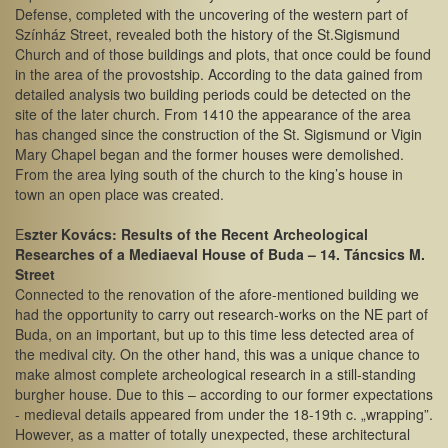
Defense, completed with the uncovering of the western part of
Színház Street, revealed both the history of the St.Sigismund
Church and of those buildings and plots, that once could be found
in the area of the provostship. According to the data gained from
detailed analysis two building periods could be detected on the
site of the later church. From 1410 the appearance of the area
has changed since the construction of the St. Sigismund or Vigin
Mary Chapel began and the former houses were demolished.
From the area lying south of the church to the king’s house in
town an open place was created.
E
szter Kovács: Results of the Recent Archeological
Researches of a Mediaeval House of Buda – 14. Táncsics M.
Street
Connected to the renovation of the afore-mentioned building we
had the opportunity to carry out research-works on the NE part of
Buda, on an important, but up to this time less detected area of
the medival city. On the other hand, this was a unique chance to
make almost complete archeological research in a still-standing
burgher house. Due to this – according to our former expectations
- medieval details appeared from under the 18-19th c. „wrapping”.
However, as a matter of totally unexpected, these architectural