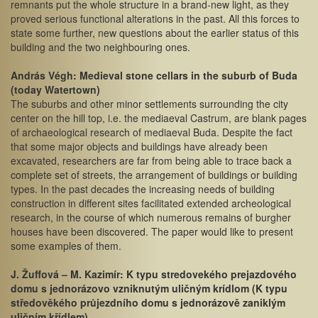
remnants put the whole structure in a brand-new light, as they
proved serious functional alterations in the past. All this forces to
state some further, new questions about the earlier status of this
building and the two neighbouring ones.
András Végh: Medieval stone cellars in the suburb of Buda
(today Watertown)
The suburbs and other minor settlements surrounding the city
center on the hill top, i.e. the mediaeval Castrum, are blank pages
of archaeological research of mediaeval Buda. Despite the fact
that some major objects and buildings have already been
excavated, researchers are far from being able to trace back a
complete set of streets, the arrangement of buildings or building
types. In the past decades the increasing needs of building
construction in different sites facilitated extended archeological
research, in the course of which numerous remains of burgher
houses have been discovered. The paper would like to present
some examples of them.
J. Žuffová – M. Kazimír: K typu stredovekého prejazdového
domu s jednorázovo vzniknutým uličným krídlom (K typu
středověkého průjezdního domu s jednorázově zaniklým
uličním křídlem)