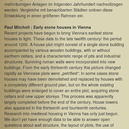
mehrräumigen Anlagen im folgenden Jahrhundert nachvollzogen
werden. Vergleiche mit benachbarten Städten ordnen diese
Entwicklung in einen größeren Rahmen ein.
Paul Mitchell : Early stone houses in Vienna
Recent projects have begun to bring Vienna‘s earliest stone
houses to light. These date to the late twelfth century/ the period
around 1200. A house plot might consist of a single stone building
accompanied by various wooden buildings, with or without
earthern cellars, and a characteristic range of pits and industrial
structures. Surviving roman walls were incorporated into new
buildings. From the early thirteenth century this picture changed
rapidly as Viennese plots were „petrified“: In some cases stone
houses may have been demolished and replaced by houses with
a completely different ground plan, but on the whole existing
buildings were enlarged to cover an entire plot, acquiring stone
cellars and new upper storeys. This process was apparently
largely completed before the end of the century. House towers
also appeared in the thirteenth and fourteenth centuries.
Research into medieval housing in Vienna has only just begun.
We don’t yet have enough data to be able to answer open
questions about wall structure, the layout of plots, the use of