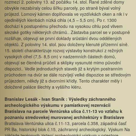
rozmezí 2. poloviny 13. až počátku 14. stol. Rané zděné domy
obvykle nezabíraly celou šířku parcely, po straně býval volný
průjezd. Lomový kámen doplňovala ve vyzdívkách oken a nik i v
ojedinělých klenbách nízká cihla (4,5 – 5,5 cm). Po r. 1300
dochází k postupnému přechodu na vysokou cihlu pod vlivem
slezské gotiky některých chrámů.. Zástavba parcel se v postupně
rozšiřuje, objevují se první doklady srůstání dvou oddělených
objektů. Z poloviny 14. stol. jsou doloženy klenuté přízemní síně.
15. století charakterizuje rozvoj výstavby konstrukcí z režných
vysokých cihel (7,5- 8,5 cm) v nadzemních částech domů,
objevují se členěná průčelí a sklípky vysunuté mimo původní
dispozici.. Vedle jednoduchých staveb již s krytým postranním
průchodem na dvůr se dále rozvíjejí velké dispozice se středovým
průjezdem, někdy již s dvorními křídly. Tento charakter měly i
doložené paláce šlechty a vyššího kléru.
Branislav Lesák - Ivan Staník : Výsledky záchranného
archeologického výskumu v pamiatkovej rezervácii
Bratislava na parcele Ventúrska ulica č.11-13 vo vzťahu k
poznaniu stredovekej murovanej architektúry v Bratislave
Bratislava-Ventúrska ulica č.11-13, parcela č.358, západná časť
PR Ba, historický blok č.15, záchranný archeologický. Výskum Na
základe terénnych zistení archeologický výskum v priestore