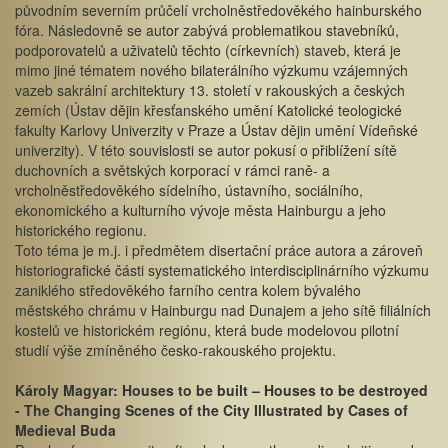
původním severním průčelí vrcholněstředověkého hainburského
fóra. Následovně se autor zabývá problematikou stavebníků,
podporovatelů a uživatelů těchto (církevních) staveb, která je
mimo jiné tématem nového bilaterálního výzkumu vzájemných
vazeb sakrální architektury 13. století v rakouských a českých
zemích (Ústav dějin křesťanského umění Katolické teologické
fakulty Karlovy Univerzity v Praze a Ústav dějin umění Vídeňské
univerzity). V této souvislosti se autor pokusí o přiblížení sítě
duchovních a světských korporací v rámci raně- a
vrcholněstředověkého sídelního, ústavního, sociálního,
ekonomického a kulturního vývoje města Hainburgu a jeho
historického regionu.
Toto téma je m.j. i předmětem disertační práce autora a zároveň
historiografické části systematického interdisciplinárního výzkumu
zaniklého středověkého farního centra kolem bývalého
městského chrámu v Hainburgu nad Dunajem a jeho sítě filiálních
kostelů ve historickém regiónu, která bude modelovou pilotní
studií výše zmíněného česko-rakouského projektu.
Károly Magyar: Houses to be built – Houses to be destroyed
- The Changing Scenes of the City Illustrated by Cases of
Medieval Buda