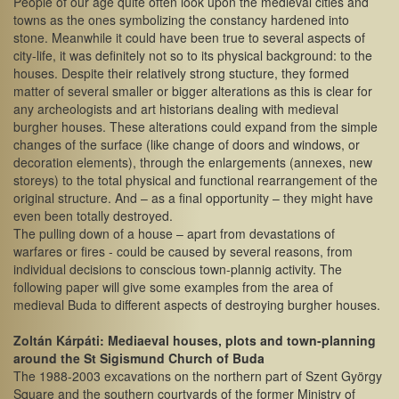
People of our age quite often look upon the medieval cities and
towns as the ones symbolizing the constancy hardened into
stone. Meanwhile it could have been true to several aspects of
city-life, it was definitely not so to its physical background: to the
houses. Despite their relatively strong stucture, they formed
matter of several smaller or bigger alterations as this is clear for
any archeologists and art historians dealing with medieval
burgher houses. These alterations could expand from the simple
changes of the surface (like change of doors and windows, or
decoration elements), through the enlargements (annexes, new
storeys) to the total physical and functional rearrangement of the
original structure. And – as a final opportunity – they might have
even been totally destroyed.
The pulling down of a house – apart from devastations of
warfares or fires - could be caused by several reasons, from
individual decisions to conscious town-plannig activity. The
following paper will give some examples from the area of
medieval Buda to different aspects of destroying burgher houses.
Zoltán Kárpáti: Mediaeval houses, plots and town-planning
around the St Sigismund Church of Buda
The 1988-2003 excavations on the northern part of Szent György
Square and the southern courtyards of the former Ministry of