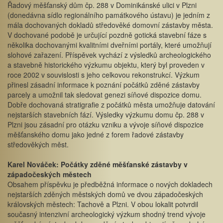
Řadový měšťanský dům čp. 288 v Dominikánské ulici v Plzni
(donedávna sídlo regionálního památkového ústavu) je jedním z
mála dochovaných dokladů středověké domovní zástavby města.
V dochované podobě je určující pozdně gotická stavební fáze s
několika dochovanými kvalitními dveřními portály, které umožňují
slohové zařazení. Příspěvek vychází z výsledků archeologického
a stavebně historického výzkumu objektu, který byl proveden v
roce 2002 v souvislosti s jeho celkovou rekonstrukcí. Výzkum
přinesl zásadní informace k poznání počátků zděné zástavby
parcely a umožnil tak sledovat genezi síňové dispozice domu.
Dobře dochovaná stratigrafie z počátků města umožňuje datování
nejstarších stavebních fází. Výsledky výzkumu domu čp. 288 v
Plzni jsou zásadní pro otázku vzniku a vývoje síňové dispozice
měšťanského domu jako jedné z forem řadové zástavby
středověkých měst.
Karel Nováček: Počátky zděné měšťanské zástavby v
západočeských městech
Obsahem příspěvku je předběžná informace o nových dokladech
nejstarších zděných městských domů ve dvou západočeských
královských městech: Tachově a Plzni. V obou lokalit potvrdil
současný intenzivní archeologický výzkum shodný trend vývoje