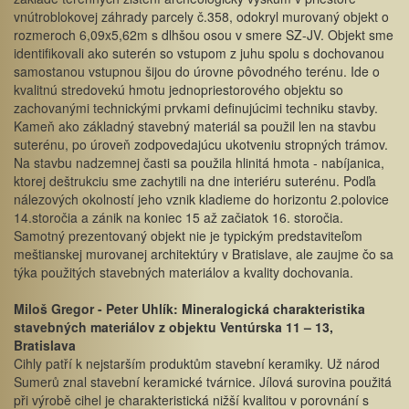
vnútroblokovej záhrady parcely č.358, odokryl murovaný objekt o
rozmeroch 6,09x5,62m s dlhšou osou v smere SZ-JV. Objekt sme
identifikovali ako suterén so vstupom z juhu spolu s dochovanou
samostanou vstupnou šijou do úrovne pôvodného terénu. Ide o
kvalitnú stredovekú hmotu jednopriestorového objektu so
zachovanými technickými prvkami definujúcimi techniku stavby.
Kameň ako základný stavebný materiál sa použil len na stavbu
suterénu, po úroveň zodpovedajúcu ukotveniu stropných trámov.
Na stavbu nadzemnej časti sa použila hlinitá hmota - nabíjanica,
ktorej deštrukciu sme zachytili na dne interiéru suterénu. Podľa
nálezových okolností jeho vznik kladieme do horizontu 2.polovice
14.storočia a zánik na koniec 15 až začiatok 16. storočia.
Samotný prezentovaný objekt nie je typickým predstaviteľom
meštianskej murovanej architektúry v Bratislave, ale zaujme čo sa
týka použitých stavebných materiálov a kvality dochovania.
Miloš Gregor - Peter Uhlík: Mineralogická charakteristika
stavebných materiálov z objektu Ventúrska 11 – 13,
Bratislava
Cihly patří k nejstarším produktům stavební keramiky. Už národ
Sumerů znal stavební keramické tvárnice. Jílová surovina použitá
při výrobě cihel je charakteristická nižší kvalitou v porovnání s