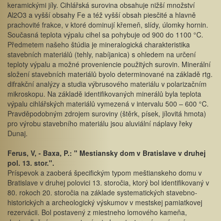
keramickými jíly. Cihlářská surovina obsahuje nižší množství
Al2O3 a vyšší obsahy Fe a též vyšší obsah piesčité a hlavně
prachovité frakce, v ktoré dominují křemeň, slídy, úlomky hornin.
Současná teplota výpalu cihel sa pohybuje od 900 do 1100 °C.
Předmetem našeho štúdia je mineralogická charakteristika
stavebních materiálů (tehly, nabíjanica) s ohledem na určení
teploty výpalu a možné proveniencie použitých surovin. Minerální
složení stavebních materiálů byolo determinované na základě rtg.
difrakční analýzy a studia výbrusového materiálu v polarizačním
mikroskopu. Na základě identifikovaných minerálů byla teplota
výpalu cihlářských materiálů vymezená v intervalu 500 – 600 °C.
Pravděpodobným zdrojem suroviny (štěrk, písek, jílovitá hmota)
pro výrobu stavebního materiálu jsou aluviální náplavy řeky
Dunaj.
Ferus, V, - Baxa, P.: " Mestiansky dom v Bratislave v druhej
pol. 13. stor.".
Príspevok a zaoberá špecifickým typom meštianskeho domu v
Bratislave v druhej polovici 13. storočia, ktorý bol identifikovaný v
80. rokoch 20. storočia na základe systematických stavebno-
historických a archeologický výskumov v mestskej pamiatkovej
rezervácii. Bol postavený z miestneho lomového kameňa,