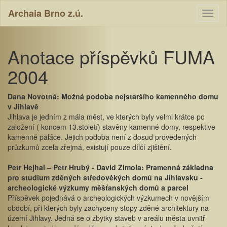
Archaia Brno z.ú.
Toggl
naviga
Anotace příspěvků FUMA
2004
Dana Novotná: Možná podoba nejstaršího kamenného domu
v Jihlavě
Jihlava je jedním z mála měst, ve kterých byly velmi krátce po
založení ( koncem 13.století) stavěny kamenné domy, respektive
kamenné paláce. Jejich podoba není z dosud provedených
průzkumů zcela zřejmá, existují pouze dílčí zjištění.
Petr Hejhal – Petr Hrubý - David Zimola: Pramenná základna
pro studium zděných středověkých domů na Jihlavsku -
archeologické výzkumy měšťanských domů a parcel
Příspěvek pojednává o archeologických výzkumech v novějším
období, při kterých byly zachyceny stopy zděné architektury na
území Jihlavy. Jedná se o zbytky staveb v areálu města uvnitř