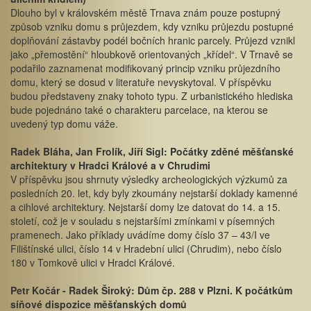
Dlouho byl v královském městě Trnava znám pouze postupný
způsob vzniku domu s průjezdem, kdy vzniku průjezdu postupné
doplňování zástavby podél bočních hranic parcely. Průjezd vznikl
jako „přemostění“ hloubkově orientovaných „křídel“. V Trnavě se
podařilo zaznamenat modifikovaný princip vzniku průjezdního
domu, který se dosud v literatuře nevyskytoval. V příspěvku
budou představeny znaky tohoto typu. Z urbanistického hlediska
bude pojednáno také o charakteru parcelace, na kterou se
uvedený typ domu váže.
Radek Bláha, Jan Frolík, Jiří Sigl: Počátky zděné měšťanské
architektury v Hradci Králové a v Chrudimi
V příspěvku jsou shrnuty výsledky archeologických výzkumů za
posledních 20. let, kdy byly zkoumány nejstarší doklady kamenné
a cihlové architektury. Nejstarší domy lze datovat do 14. a 15.
století, což je v souladu s nejstaršími zmínkami v písemných
pramenech. Jako příklady uvádíme domy číslo 37 – 43/I ve
Filištínské ulici, číslo 14 v Hradební ulici (Chrudim), nebo číslo
180 v Tomkově ulici v Hradci Králové.
Petr Kočár - Radek Široký: Dům čp. 288 v Plzni. K počátkům
síňové dispozice měšťanských domů