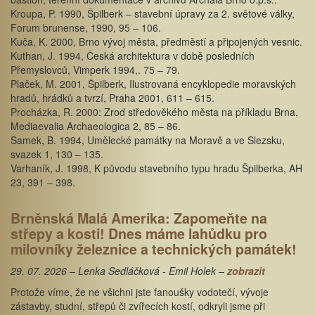
Kroupa, P. 1990, Špilberk – stavební úpravy za 2. světové války,
Forum brunense, 1990, 95 – 106.
Kuča, K. 2000, Brno vývoj města, předměstí a připojených vesnic.
Kuthan, J. 1994, Česká architektura v době posledních
Přemyslovců, Vimperk 1994,. 75 – 79.
Plaček, M. 2001, Špilberk, Ilustrovaná encyklopedie moravských
hradů, hrádků a tvrzí, Praha 2001, 611 – 615.
Procházka, R. 2000: Zrod středověkého města na příkladu Brna,
Mediaevalia Archaeologica 2, 85 – 86.
Samek, B. 1994, Umělecké památky na Moravě a ve Slezsku,
svazek 1, 130 – 135.
Varhaník, J. 1998, K původu stavebního typu hradu Špilberka, AH
23, 391 – 398.
Brněnská Malá Amerika: Zapomeňte na
střepy a kosti! Dnes máme lahůdku pro
milovníky železnice a technických památek!
29. 07. 2026 – Lenka Sedláčková - Emil Holek –
zobrazit
Protože víme, že ne všichni jste fanoušky vodotečí, vývoje
zástavby, studní, střepů či zvířecích kostí, odkryli jsme při