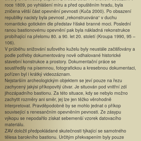
roce 1809, po vyhlášení míru a před opuštěním hradu, byla
zničena větší část opevnění pevnosti (Kuča 2000). Po obsazení
republiky nacisty byla pevnost „rekonstruována“ v duchu
romanticko gotickém dle představ říšské branné moci. Poslední
ranou bastionovému opevnění pak byla nákladná rekonstrukce
probíhající na přelomu 80. a 90. let 20. století (Kroupa 1990, 95 –
106).
V průběhu snižování suťového kuželu byly neustále začišťovány a
podle potřeby dokumentovány nově odhalované historické
stavební konstrukce a prostory. Dokumentační práce se
soustředily na písemnou, fotografickou a kresebnou dokumentaci,
pořízen byl i krátký videozáznam.
Nejstarším archeologickým objektem se jeví pouze na řezu
zachycený jakýsi příkopovitý útvar. Je situován pod vnitřní zdí
jihozápadního bastionu. Za této situace, kdy se nebylo možno
zachytit rozměry ani směr, jej lze jen těžko věrohodně
interpretovat. Pravděpodobně by se mohlo jednat o příkop
související s renesančním opevněním pevnosti. Ze zásypu
výkopu se nepodařilo získat sebemenší vzorek datovacího
materiálu.
ZAV doložil předpokládané skutečnosti týkající se samotného
tělesa barokního bastionu. Určitým překvapením byly pouze