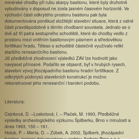
minérské chodby při rubu skarpy bastionu, které byly druhotně
vybudovány v doposud ne zcela jasném časovém horizontě. Ve
východní části odkrytého prostoru bastionu pak byla
dokumentována poněkud složitější stavební situace, která z valné
části pravděpodobně s těmito chodbami souvisela. Jednalo se o
dvě až tři patra sestupného schodiště, které do chodby vedlo z
prostoru mezi vnitřním bastionovým pásmem a středověkou
fortifikací hradu. Těleso o schodiště částečně využívalo relikt
staršího renesančního bastionu.
Již předběžné zhodnocení výsledků ZAV lze hodnotit jako
navýsost přínosné. Podařilo se objasnit, byť v hrubých rysech,
stavební vývoj jihozápadního bastionu hradní fortifikace. Z
odkrytých půdorysů stavebních konstrukcí je možno
rekonstruovat jeho renesanční i barokní podobu.
Literatura:
Cejnková, D. –Loskotová, I. – Plaček, M. 1993, Předběžné
výsledky archeologického výzkumu Špilberku, Brno v minulosti a
dnes 1993, 150 – 161.
Holub, P. – Merta, D. – Zůbek, A. 2002, Špilberk, jihozápadní
bastion, terénní dokumentace v archivu Archaia Brno o.p.s..