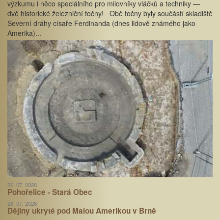
výzkumu i něco speciálního pro milovníky vláčků a techniky —
dvě historické železniční točny! Obě točny byly součástí skladiště
Severní dráhy císaře Ferdinanda (dnes lidově známého jako
Amerika)...
26. 07. 2026
Pohořelice - Stará Obec
26. 07. 2026
Dějiny ukryté pod Malou Amerikou v Brně