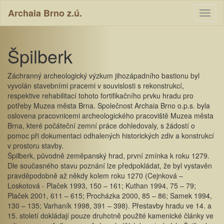
Archaia Brno z.ú.
Toggl
naviga
Špilberk
Záchranný archeologický výzkum jihozápadního bastionu byl
vyvolán stavebními pracemi v souvislosti s rekonstrukcí,
respektive rehabilitací tohoto fortifikačního prvku hradu pro
potřeby Muzea města Brna. Společnost Archaia Brno o.p.s. byla
oslovena pracovnicemi archeologického pracoviště Muzea města
Brna, které počáteční zemní práce dohledovaly, s žádostí o
pomoc při dokumentaci odhalených historických zdiv a konstrukcí
v prostoru stavby.
Špilberk, původně zeměpanský hrad, první zmínka k roku 1279.
Dle současného stavu poznání lze předpokládat, že byl vystavěn
pravděpodobně až někdy kolem roku 1270 (Cejnková –
Loskotová - Plaček 1993, 150 – 161; Kuthan 1994, 75 – 79;
Plaček 2001, 611 – 615; Procházka 2000, 85 – 86; Samek 1994,
130 – 135; Varhaník 1998, 391 – 398). Přestavby hradu ve 14. a
15. století dokládají pouze druhotně použité kamenické články ve