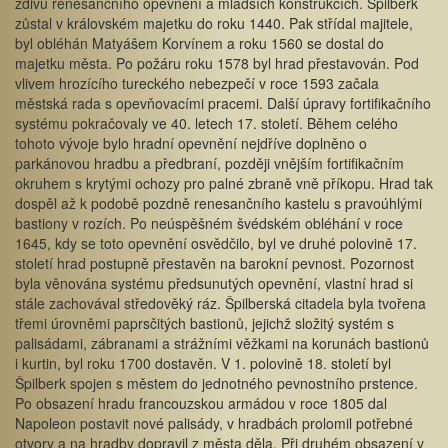
zdivu renesančního opevnění a mladších konstrukcích. Špilberk
zůstal v královském majetku do roku 1440. Pak střídal majitele,
byl obléhán Matyášem Korvínem a roku 1560 se dostal do
majetku města. Po požáru roku 1578 byl hrad přestavován. Pod
vlivem hrozícího tureckého nebezpečí v roce 1593 začala
městská rada s opevňovacími pracemi. Další úpravy fortifikačního
systému pokračovaly ve 40. letech 17. století. Během celého
tohoto vývoje bylo hradní opevnění nejdříve doplněno o
parkánovou hradbu a předbraní, později vnějším fortifikačním
okruhem s krytými ochozy pro palné zbraně vně příkopu. Hrad tak
dospěl až k podobě pozdně renesančního kastelu s pravoúhlými
bastiony v rozích. Po neúspěšném švédském obléhání v roce
1645, kdy se toto opevnění osvědčilo, byl ve druhé polovině 17.
století hrad postupně přestavěn na barokní pevnost. Pozornost
byla věnována systému předsunutých opevnění, vlastní hrad si
stále zachovával středověký ráz. Špilberská citadela byla tvořena
třemi úrovněmi paprsčitých bastionů, jejichž složitý systém s
palisádami, zábranami a strážními věžkami na korunách bastionů
i kurtin, byl roku 1700 dostavěn. V 1. polovině 18. století byl
Špilberk spojen s městem do jednotného pevnostního prstence.
Po obsazení hradu francouzskou armádou v roce 1805 dal
Napoleon postavit nové palisády, v hradbách prolomil potřebné
otvory a na hradby dopravil z města děla. Při druhém obsazení v