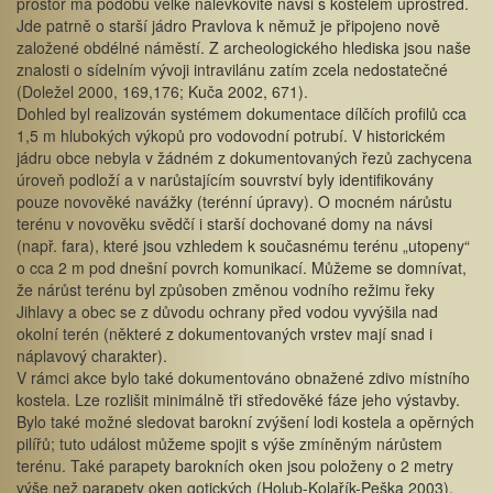
prostor má podobu velké nálevkovité návsi s kostelem uprostřed.
Jde patrně o starší jádro Pravlova k němuž je připojeno nově
založené obdélné náměstí. Z archeologického hlediska jsou naše
znalosti o sídelním vývoji intravilánu zatím zcela nedostatečné
(Doležel 2000, 169,176; Kuča 2002, 671).
Dohled byl realizován systémem dokumentace dílčích profilů cca
1,5 m hlubokých výkopů pro vodovodní potrubí. V historickém
jádru obce nebyla v žádném z dokumentovaných řezů zachycena
úroveň podloží a v narůstajícím souvrství byly identifikovány
pouze novověké navážky (terénní úpravy). O mocném nárůstu
terénu v novověku svědčí i starší dochované domy na návsi
(např. fara), které jsou vzhledem k současnému terénu „utopeny“
o cca 2 m pod dnešní povrch komunikací. Můžeme se domnívat,
že nárůst terénu byl způsoben změnou vodního režimu řeky
Jihlavy a obec se z důvodu ochrany před vodou vyvýšila nad
okolní terén (některé z dokumentovaných vrstev mají snad i
náplavový charakter).
V rámci akce bylo také dokumentováno obnažené zdivo místního
kostela. Lze rozlišit minimálně tři středověké fáze jeho výstavby.
Bylo také možné sledovat barokní zvýšení lodi kostela a opěrných
pilířů; tuto událost můžeme spojit s výše zmíněným nárůstem
terénu. Také parapety barokních oken jsou položeny o 2 metry
výše než parapety oken gotických (Holub-Kolařík-Peška 2003).