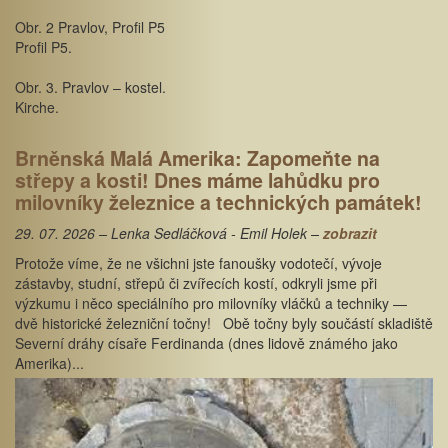
Obr. 2 Pravlov, Profil P5
Profil P5.
Obr. 3. Pravlov – kostel.
Kirche.
Brněnská Malá Amerika: Zapomeňte na
střepy a kosti! Dnes máme lahůdku pro
milovníky železnice a technických památek!
29. 07. 2026 – Lenka Sedláčková - Emil Holek –
zobrazit
Protože víme, že ne všichni jste fanoušky vodotečí, vývoje
zástavby, studní, střepů či zvířecích kostí, odkryli jsme při
výzkumu i něco speciálního pro milovníky vláčků a techniky —
dvě historické železniční točny! Obě točny byly součástí skladiště
Severní dráhy císaře Ferdinanda (dnes lidově známého jako
Amerika)...