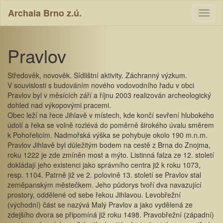
Archaia Brno z.ú.
Toggl
naviga
Pravlov
Středověk, novověk. Sídlištní aktivity. Záchranný výzkum.
V souvislosti s budováním nového vodovodního řadu v obci
Pravlov byl v měsících září a říjnu 2003 realizován archeologický
dohled nad výkopovými pracemi.
Obec leží na řece Jihlavě v místech, kde končí sevření hlubokého
údolí a řeka se volně rozlévá do poměrně širokého úvalu směrem
k Pohořelicím. Nadmořská výška se pohybuje okolo 190 m.n.m.
Pravlov Jihlavě byl důležitým bodem na cestě z Brna do Znojma,
roku 1222 je zde zmíněn most a mýto. Listinná falza ze 12. století
dokládají jeho existenci jako správního centra již k roku 1073,
resp. 1104. Patrně již ve 2. polovině 13. století se Pravlov stal
zeměpanským městečkem. Jeho půdorys tvoří dva navazující
prostory, oddělené od sebe řekou Jihlavou. Levobřežní
(východní) část se nazývá Malý Pravlov a jako vydělená ze
zdejšího dvora se připomíná již roku 1498. Pravobřežní (západní)