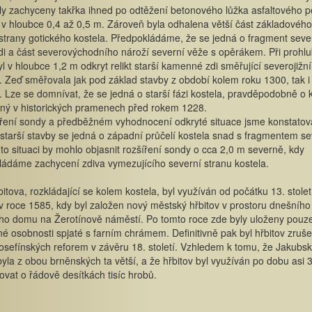
ly zachyceny takřka ihned po odtěžení betonového lůžka asfaltového 
v hloubce 0,4 až 0,5 m. Zároveň byla odhalena větší část základového
strany gotického kostela. Předpokládáme, že se jedná o fragment seve
di a část severovýchodního nároží severní věže s opěrákem. Při prohl
l v hloubce 1,2 m odkryt relikt starší kamenné zdi směřující severojižn
Zeď směřovala jak pod základ stavby z období kolem roku 1300, tak i
 Lze se domnívat, že se jedná o starší fázi kostela, pravděpodobně o k
ný v historických pramenech před rokem 1228.
ření sondy a předběžném vyhodnocení odkryté situace jsme konstatoval
starší stavby se jedná o západní průčelí kostela snad s fragmentem se
to situaci by mohlo objasnit rozšíření sondy o cca 2,0 m severně, kdy
ádáme zachycení zdiva vymezujícího severní stranu kostela.
bitova, rozkládající se kolem kostela, byl využíván od počátku 13. stolet
v roce 1585, kdy byl založen nový městský hřbitov v prostoru dnešního
o domu na Žerotínově náměstí. Po tomto roce zde byly uloženy pouz
 osobnosti spjaté s farním chrámem. Definitivně pak byl hřbitov zruše
osefínských reforem v závěru 18. století. Vzhledem k tomu, že Jakubs
byla z obou brněnských ta větší, a že hřbitov byl využíván po dobu asi 3
ovat o řádově desítkách tisíc hrobů.