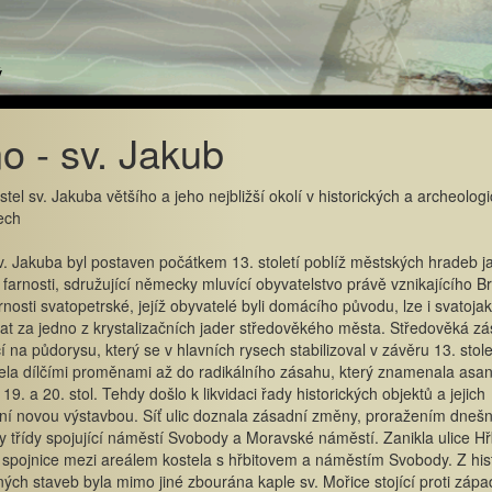
o - sv. Jakub
stel sv. Jakuba většího a jeho nejbližší okolí v historických a archeolog
ech
v. Jakuba byl postaven počátkem 13. století poblíž městských hradeb j
farnosti, sdružující německy mluvící obyvatelstvo právě vznikajícího B
rnosti svatopetrské, jejíž obyvatelé byli domácího původu, lze i svatoj
t za jedno z krystalizačních jader středověkého města. Středověká zá
cí na půdorysu, který se v hlavních rysech stabilizoval v závěru 13. stole
ela dílčími proměnami až do radikálního zásahu, který znamenala asa
19. a 20. stol. Tehdy došlo k likvidaci řady historických objektů a jejich
í novou výstavbou. Síť ulic doznala zásadní změny, proražením dnešn
 třídy spojující náměstí Svobody a Moravské náměstí. Zanikla ulice Hřb
spojnice mezi areálem kostela s hřbitovem a náměstím Svobody. Z hist
ch staveb byla mimo jiné zbourána kaple sv. Mořice stojící proti záp