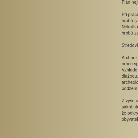
Plán nej
Při pra
hrobů (z
Několik 
hrobů za
Středově
Archeolo
práce s
Vzhledem
dlažbou,
archeolo
podzemí
Z výše u
sakrální
že odkry
obyvate