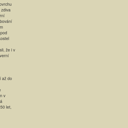
povrchu
 zdiva
rní
ubování
ím
 pod
ostel
i, že i v
verní
í až do
e
n v
ká
50 let,