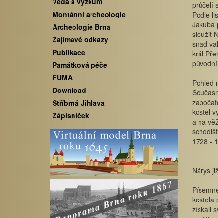
Věda a výzkum
průčelí 
Montánní archeologie
Podle li
Jakuba p
Archeologie Brna
sloužit
Zajímavé odkazy
snad val
Publikace
král Pře
původní 
Památková péče
FUMA
Pohled n
Download
Současná
započato
Stříbrná Jihlava
kostel v
Zápisníček
a na věž
schodišt
1728 - 
Nárys ji
Písemné 
kostela 
získali 