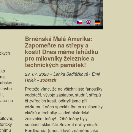
Brněnská Malá Amerika:
Zapomeňte na střepy a
kosti! Dnes máme lahůdku
ických
pro milovníky železnice a
technických památek!
ako
29. 07. 2026 – Lenka Sedláčková - Emil
rna.
Holek –
zobrazit
akubskou
stavba
Protože víme, že ne všichni jste fanoušky
tí,
vodotečí, vývoje zástavby, studní, střepů
nace na
či zvířecích kostí, odkryli jsme při
výzkumu i něco speciálního pro milovníky
í
vláčků a techniky — dvě historické
itovní,
železniční točny! Obě točny byly
oricky
součástí skladiště Severní dráhy císaře
adnímu
Ferdinanda (dnes lidově známého jako