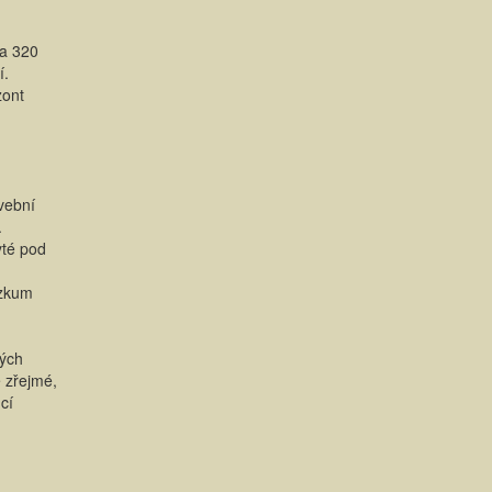
na 320
í.
zont
vební
.
yté pod
ůzkum
mých
e zřejmé,
cí