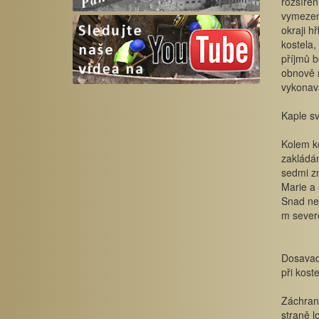
rozšířen
vymezen
okraji h
kostela,
příjmů b
obnově r
vykonav
Kaple sv
Kolem ko
zakládán
sedmi zn
Marie a 
Snad nej
m sever
Dosavad
při kost
Záchrann
straně l