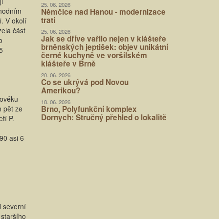
i
25. 06. 2026
chodním
Němčice nad Hanou - modernizace
trati
. V okolí
zela část
25. 06. 2026
Jak se dříve vařilo nejen v klášteře
o
brněnských jeptišek: objev unikátní
5
černé kuchyně ve voršilském
klášteře v Brně
20. 06. 2026
Co se ukrývá pod Novou
Amerikou?
dověku
18. 06. 2026
 pět ze
Brno, Polyfunkční komplex
Dornych: Stručný přehled o lokalitě
tí P.
90 asi 6
i severní
 staršího