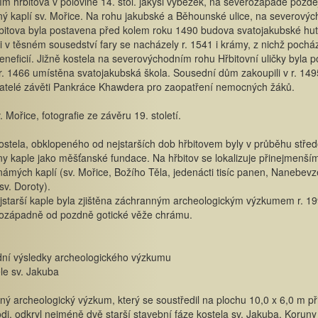
ím hřbitova v polovině 14. stol. jakýsi výběžek, na severozápadě pozděj
ý kaplí sv. Mořice. Na rohu jakubské a Běhounské ulice, na severový
řbitova byla postavena před kolem roku 1490 budova svatojakubské huti
 i v těsném sousedství fary se nacházely r. 1541 i krámy, z nichž pochá
eneficií. Jižně kostela na severovýchodním rohu Hřbitovní uličky byla p
. 1466 umístěna svatojakubská škola. Sousední dům zakoupili v r. 149
atelé závěti Pankráce Khawdera pro zaopatření nemocných žáků.
. Mořice, fotografie ze závěru 19. století.
stela, obklopeného od nejstarších dob hřbitovem byly v průběhu stře
y kaple jako měšťanské fundace. Na hřbitov se lokalizuje přinejmenším
ámých kaplí (sv. Mořice, Božího Těla, jedenácti tisíc panen, Nanebevze
sv. Doroty).
starší kaple byla zjištěna záchranným archeologickým výzkumem r. 19
ozápadně od pozdně gotické věže chrámu.
ní výsledky archeologického výzkumu
ele sv. Jakuba
ý archeologický výzkum, který se soustředil na plochu 10,0 x 6,0 m př
odi, odkryl nejméně dvě starší stavební fáze kostela sv. Jakuba. Koruny