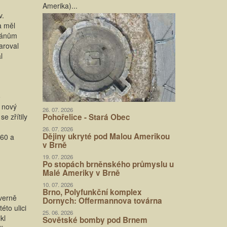
Amerika)...
v.
a měl
mánům
aroval
l
o
 nový
26. 07. 2026
e zřítily
Pohořelice - Stará Obec
26. 07. 2026
Dějiny ukryté pod Malou Amerikou
660 a
v Brně
19. 07. 2026
Po stopách brněnského průmyslu u
Malé Ameriky v Brně
10. 07. 2026
Brno, Polyfunkční komplex
everně
Dornych: Offermannova továrna
éto ulici
25. 06. 2026
kl
Sovětské bomby pod Brnem