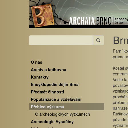
Brn
Farní ko
pramen
O nás
Kostel s
Archiv a knihovna
centrum 
Kontakty
Vedle fa
Encyklopedie dějin Brna
považova
vznikají
Předmět činnosti
procház
Popularizace a vzdělávání
přelomu 
Přehled výzkumů
nahrazen
Rašínovy
O archeologických výzkumech
původní 
Archeologie Vysočiny
významný