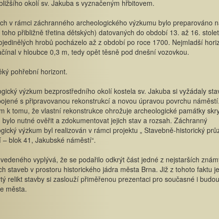
bližšího okolí sv. Jakuba s vyznačeným hřbitovem.
cích v rámci záchranného archeologického výzkumu bylo preparováno 
 toho přibližně třetina dětských) datovaných do období 13. až 16. stolet
ojedinělých hrobů pocházelo až z období po roce 1700. Nejmladší hori
čínal v hloubce 0,3 m, tedy opět těsně pod dnešní vozovkou.
ký pohřební horizont.
gický výzkum bezprostředního okolí kostela sv. Jakuba si vyžádaly sta
pojené s připravovanou rekonstrukcí a novou úpravou povrchu náměstí
 k tomu, že vlastní rekonstrukce ohrožuje archeologické památky skr
 bylo nutné ověřit a zdokumentovat jejich stav a rozsah. Záchranný
gický výzkum byl realizován v rámci projektu „ Stavebně-historický pr
 – blok 41, Jakubské náměstí“.
vedeného vyplývá, že se podařilo odkrýt část jedné z nejstarších zná
ch staveb v prostoru historického jádra města Brna. Již z tohoto faktu j
tý relikt stavby si zaslouží přiměřenou prezentaci pro současné i budou
le města.