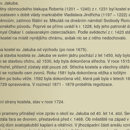
sv. Jakuba.
stiny olomouckého biskupa Roberta (1201 – 1240) z r. 1231 byl kostel s
ostaven v době vlády markraběte Vladislava Jindřicha (1197 – 1222) 
 Němcům, zatímco filiální sv. Mikuláš na dnešním náměstí Svobody Ro
onského původu. Poprvé se přímo uvádí k r. 1228, kdy jeho patronát d
mysl Otakar I. oslavanským cisterciačkám. Podle svědectví z r. 1423 stá
kostel na místě nynějšího chrámu, avšak nic se z něho nedochovalo.
a kostel sv. Jakuba od východu (po roce 1675).
 stavba kostela sv. Jakuba ve svém jádru pochází z let 1450, kdy byl
 se stavbou chóru, až 1530, kdy byla dokončena střecha. V roce 1515
yhořel, přičemž zůstaly stát pouze zdi. Střecha kostela a všechny oltáře s
i se roztavilo osm zvonů. Roku 1581 byla dokončena věžka s točitým
ěm po boku věže. 1592 byla dokončena věž, která pak byla v letech 1
1729 opravována. V rozmezí 1871 - 1879 proběhla regotizace.
žní strany kostela, stav v roce 1724.
prameny přinášejí více zpráv o okolí sv. Jakuba od 40. let 14. stol. S
stála fara se dvorem, přestavěná před r. 1468. Ob městiště na západ v t
svůj dům svatojakubští kaplani a oltářníci. V jihozápadní části areálu vzni