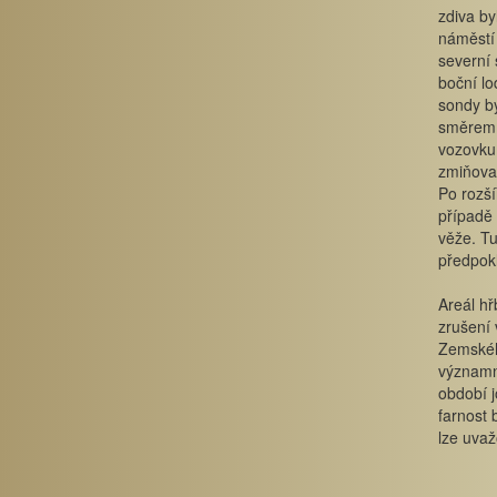
zdiva by
náměstí 
severní 
boční lo
sondy by
směrem. 
vozovku.
zmiňova
Po rozší
případě 
věže. Tu
předpokl
Areál hř
zrušení 
Zemskéh
významné
období j
farnost 
lze uvaž