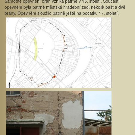
Samotné opevnění bran vzniká patrně v 15. století. Součástí
opevnění byla patrně městská hradební zeď, několik bašt a dvě
brány. Opevnění sloužilo patrně ještě na počátku 17. století.