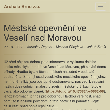
Archaia Brno z.ú.
Toggl
naviga
Městské opevnění ve
Veselí nad Moravou
29. 04. 2026 – Miroslav Dejmal – Michala Přibylová – Jakub Šimík
Už před nějakou dobou jsme informovali o výzkumu dalšího
úseku městských hradeb ve Veselí nad Moravou, při stavbě domu
přírody. Hradba byla v těchto místech následně v podstatě
odstraněna. Smutný osud veselského městského opevnění, jehož
nemnohé relikty jsou postupně odstraňovány, nás vedl k sepsání
našich dosavadních znalostí o zdejší městské fortifikaci. Studie
vyšla jako odborný článek (
https://doi.org/10.47382/pv0662-08
),
jehož informační přínos pro odbornou i laickou veřejnost, snad
pomůže k lepšímu povědomí o této neoficiální památce. Jejíž
další části snad potká lepší osud....