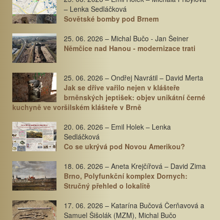
– Lenka Sedláčková
Sovětské bomby pod Brnem
25. 06. 2026 – Michal Bučo - Jan Šeiner
Němčice nad Hanou - modernizace trati
25. 06. 2026 – Ondřej Navrátil – David Merta
Jak se dříve vařilo nejen v klášteře
brněnských jeptišek: objev unikátní černé
kuchyně ve voršilském klášteře v Brně
20. 06. 2026 – Emil Holek – Lenka
Sedláčková
Co se ukrývá pod Novou Amerikou?
18. 06. 2026 – Aneta Krejčířová – David Zima
Brno, Polyfunkční komplex Dornych:
Stručný přehled o lokalitě
17. 06. 2026 – Katarína Bučová Čerňavová a
Samuel Šišolák (MZM), Michal Bučo