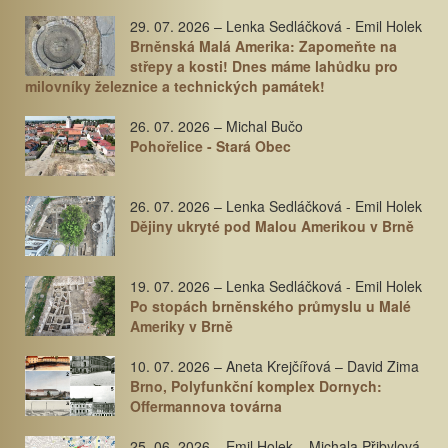
29. 07. 2026 – Lenka Sedláčková - Emil Holek
Brněnská Malá Amerika: Zapomeňte na
střepy a kosti! Dnes máme lahůdku pro
milovníky železnice a technických památek!
26. 07. 2026 – Michal Bučo
Pohořelice - Stará Obec
26. 07. 2026 – Lenka Sedláčková - Emil Holek
Dějiny ukryté pod Malou Amerikou v Brně
19. 07. 2026 – Lenka Sedláčková - Emil Holek
Po stopách brněnského průmyslu u Malé
Ameriky v Brně
10. 07. 2026 – Aneta Krejčířová – David Zima
Brno, Polyfunkční komplex Dornych:
Offermannova továrna
25. 06. 2026 – Emil Holek – Michala Přibylová