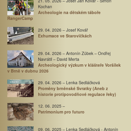
21. 05. 2026 – Josef Jan Kovář - Šimon
Kochan
Archeologie na dětském táboře
RangerCamp
29. 04. 2026 – Josef Kovář
Exhumace ve Starovičkách
29. 04. 2026 – Antonín Zůbek – Ondřej
Navrátil – David Merta
Archeologický výzkum v klášteře Voršilek
v Brně v dubnu 2026
29. 04. 2026 – Lenka Sedláčková
Proměny brněnské Svratky (Aneb z
historie protipovodňové regulace řeky)
12. 06. 2025 –
Patrimonium pro futuro
09. 06. 2025 – Lenka Sedláčková - Antonín